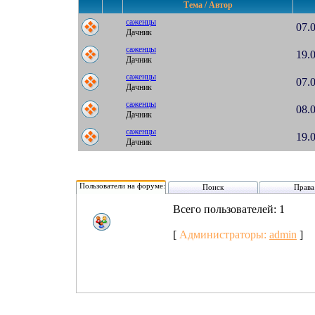
Тема / Автор
саженцы
07.
Дачник
саженцы
19.
Дачник
саженцы
07.
Дачник
саженцы
08.
Дачник
саженцы
19.
Дачник
Пользователи на форуме:
Поиск
Права
Всего пользователей: 1
[
Администраторы:
admin
]