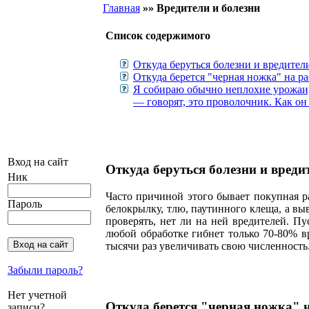
Главная
»»
Вредители и болезни
Cписок cодержимого
Откуда беруться болезни и вредители
Откуда берется "черная ножка" на ра
Я собираю обычно неплохие урожаи,
— говорят, это проволочник. Как он 
Вход на сайт
Откуда беруться болезни и вреди
Ник
Часто причиной этого бывает покупная р
Пароль
белокрылку, тлю, паутинного клеща, а в
проверять, нет ли на ней вредителей. Пу
любой обработке гибнет только 70-80% в
тысячи раз увеличивать свою численность
Забыли пароль?
Нет учетной
Откуда берется "черная ножка" н
записи?