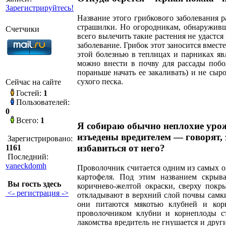
Зарегистрируйтесь!
Название этого грибкового заболевания р
страшилки. Но огородникам, обнаруживши
Счетчики
всего вылечить такие растения не удастся
заболевание. Грибок этот заносится вмест
этой болезнью в теплицах и парниках яв
можно внести в почву для рассады побол
пораньше начать ее закаливать) и не сыр
сухого песка.
Сейчас на сайте
Гостей:
1
Пользователей:
0
Всего:
1
Я собираю обычно неплохие урож
изъедены вредителем — говорят, 
Зарегистрировано:
избавиться от него?
1161
Последний:
vaneckdomh
Проволочник считается одним из самых оп
картофеля. Под этим названием скрыв
Вы гость здесь
коричнево-желтой окраски, сверху пок
<- регистрация ->
откладывают в верхний слой почвы самки 
они питаются мякотью клубней и корн
проволочником клубни и корнеплоды ст
лакомства вредитель не гнушается и друг