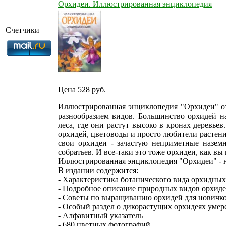
Орхидеи. Иллюстрированная энциклопедия
Счетчики
Цена 528
руб.
Иллюстрированная энциклопедия "Орхидеи" о
разнообразием видов. Большинство орхидей н
леса, где они растут высоко в кронах деревь
орхидей, цветоводы и просто любители растен
свои орхидеи - зачастую неприметные назем
собратьев. И все-таки это тоже орхидеи, как вы
Иллюстрированная энциклопедия "Орхидеи" - н
В издании содержится:
- Характеристика ботанического вида орхидных
- Подробное описание природных видов орхид
- Советы по выращиванию орхидей для новичко
- Особый раздел о дикорастущих орхидеях умер
- Алфавитный указатель
- 680 цветных фотографий.