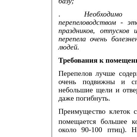
базу
;
.
Необходимо
перепеловодством
-
эт
празд­ников
,
отпусков
перепела
очень
болезне
людей
.
Требования
к
помещен
Перепелов лучше содер
очень подвижны и сп
небольшие щели и от­ве
даже по­гибнуть.
Преимущество клеток с
помещается большее ко
около 90-100 птиц). Н