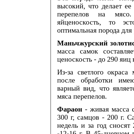
высокий, что де­лает ее
перепелов на мясо
яйценоскость, то эст
оптимальная поро­да для
Маньчжурский золоти
масса самок составляе
ценоскость - до 290 яиц в
Из-за светлого окраса
после обработ­ки име
варный вид, что являе
мяса перепелов.
Фараон
- живая масса 
300 г, сам­цов - 200 г. 
недель и за год сносят
-12-16 г. В 45-дневном