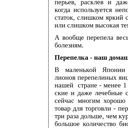
перьев, расклев и даж
когда исполь­зуется не
статок, слишком яркий с
или слишком высокая те
А вообще перепела вес
болезням.
Перепелка - наш дома
В маленькой Японии еж
лионов перепелиных яи
нашей стра­не - менее
ские и даже лечебные
сейчас многим хорош
товар для торговли - пе
три раза дольше, чем к
большое ко­личество б