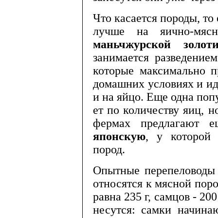
Что касается породы, то 
лучше на яично-мяс
маньчжурской золоти­
занимается раз­ведение
которые максимально п
домашних условиях и иде
и на яйцо. Еще одна поп
ет по количеству яиц, н
фермах предлагают е
японскую
, у которой
пород.
Опытные перепеловоды 
относятся к мясной поро
равна 235 г, самцов - 20
несутся: самки начина