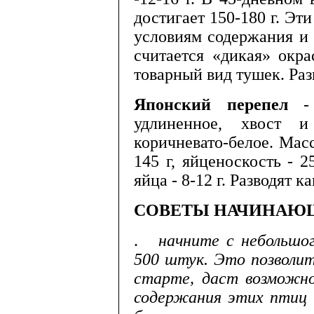
достигает 150-180 г. Эт
условиям содержания и
считается «ди­кая» окра
товарный вид тушек. Разв
Японский
перепел
-
удлиненное, хвост и
коричневато-белое. Масс
145 г, яйцено­скость - 
яйца - 8-12 г. Разводят к
СОВЕТЫ
НАЧИНАЮ
.
начните
с
небольшо
500
штук
.
Это
позволи
старте
,
даст
возмож­н
содержания
этих
птиц