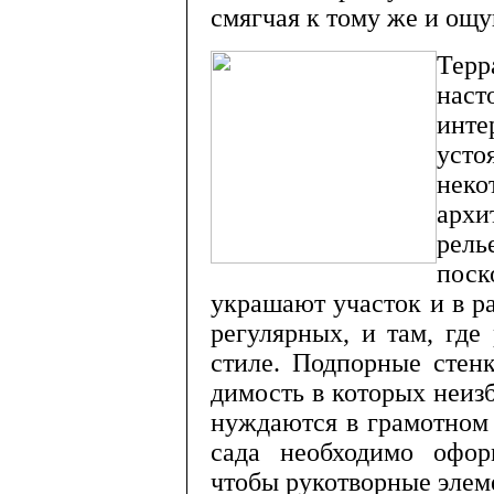
смягчая к тому же и ощу
Тер
нас
инте
уст
нек
архи
рел
пос
украшают участок и в р
регулярных, и там, где
стиле. Подпорные стен
димость в которых неизб
нуждаются в грамотном 
сада необходимо офор
чтобы рукотворные эле