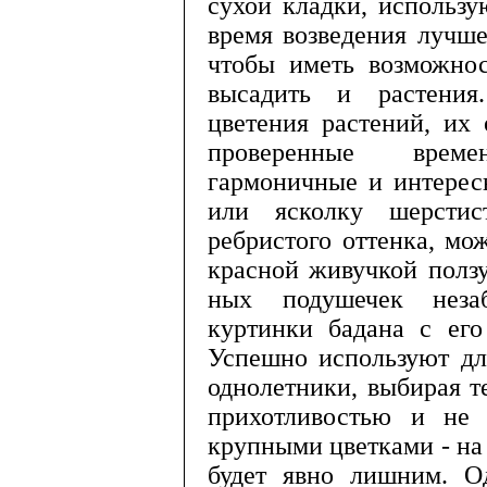
сухой кладки, использую
время возведения лучше
чтобы иметь возможнос
высадить и растения.
цветения растений, их
про­веренные време
гармоничные и интерес
или ясколку шерстис
ребристого оттенка, мо
красной живучкой ползу
ных подушечек незаб
куртинки бадана с его
Успешно используют дл
однолетники, выбирая т
прихотливос­тью и не 
крупными цветками - на 
будет явно лишним. О