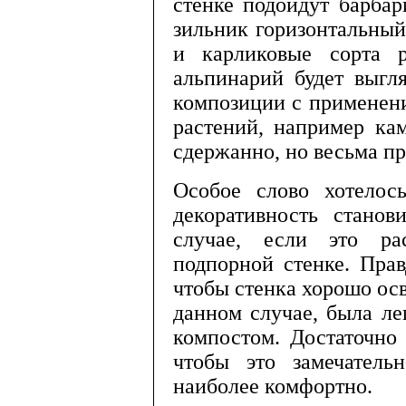
стенке подойдут барбар
зильник горизонтальный
и карликовые сор­та 
альпинарий будет выгл
композиции с приме­нен
растений, например ка
сдержанно, но весьма пр
Особое слово хотелос
декоративность стано­
случае, если это р
подпорной стенке. Правд
чтобы стенка хоро­шо ос
данном случае, была ле
компостом. Доста­точно 
чтобы это замечательн
наиболее комфортно.