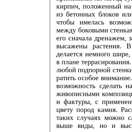
кир­пич, положенный на
из бетонных блоков ил
чтобы имелась возможн
между боковыми стенкам
его сначала дренажем, з
высажены растения. В 
делается немного шире,
в плане террасирования.
любой подпорной стенки,
ратить особое внимание.
возможность сделать н
живо­писными композици
и фактуры, с применен
цвету по­род камня. Ра
таких случаях можно с
выше виды, но и выса