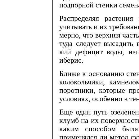
подпорной стенки семен
Распределяя растения 
учитывать и их требо­ван
мерно, что верхняя част
туда следует вы­садить
кий дефицит воды, нап
иберис.
Ближе к основанию стен
колокольчики, камнело
поротники, которые пре
условиях, особенно в те
Еще один путь озеленен
клумб на их поверх­ност
каким способом была 
применялся ли метод су