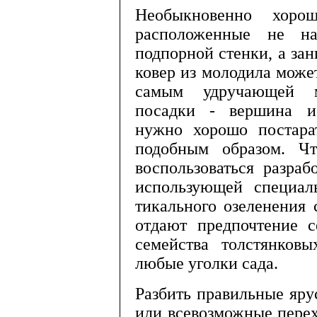
Необыкновенно хоро
расположенные не на 
подпорной стенки, а за
ковер из молодила может
самым удручающей мо
посадки - вершина иск
нужно хорошо поста­ра
подоб­ным образом. Ч
воспользоваться разраб
использующей специал
тикального озеленения 
отдают предпочтение 
семей­ства толстянков
любые уголки сада.
Разбить правильные яру
или всевозмож­ные перех