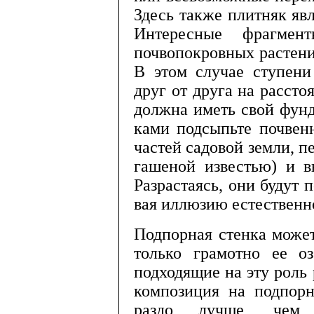
Здесь также плитняк яв
Интересные фрагмен
почвопокровных растени
В этом случае сту­пен
друг от друга на рассто
должна иметь свой фунд
ками подсыпьте почвенн
частей садовой зем­ли, п
гашеной известью) и в
Разрастаясь, они бу­дут 
вая иллюзию естественн
Подпорная стенка может
только грамот­но ее о
подходящие на эту роль
композиция на подпорн
раздо лучше, чем м