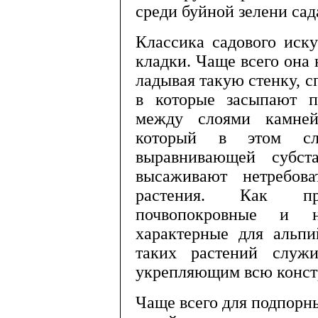
среди буйной зелени сад
Классика садового иску
кладки. Чаще все­го она
ладывая такую стенку, с
в которые засы­пают п
между слоями камней
который в этом сл
выравнивающей суб­с
высажи­вают нетребо
растения. Как пра
почвопокровные и н
характерные для альпи
таких растений служи
укрепляющим всю конст
Чаще всего для подпорн