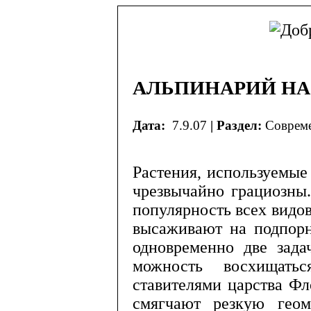
АЛЬПИНАРИЙ НА
Дата:
7.9.07
| Раздел:
Совреме
Растения, используемые 
чрезвычайно грациозны
популярность всех видо
высаживают на подпорн
одно­временно две зада
можность восхищать
ставителями царства Фло
смягчают резкую геом