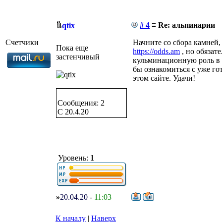
# 4
≡ Re: альпинарии
qtix
Счетчики
Начните со сбора камней
Пока еще
https://odds.am
, но обязат
застенчивый
кульминационную роль в 
бы ознакомиться с уже го
этом сайте. Удачи!
Сообщения: 2
C 20.4.20
Уровень:
1
»
20.04.20
-
11:03
К началу
|
Наверх