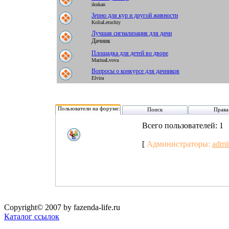
ikukan
Зерно для кур и другой живности
KoliaLetuchiy
Лучшая сигнализация для дачи
Дачник
Площадка для детей во дворе
MarinaLvova
Вопросы о конкурсе для дачников
Elvira
Пользователи на форуме:
Поиск
Права
Всего пользователей: 1
[
Администраторы:
admi
Copyright© 2007 by fazenda-life.ru
Каталог ссылок