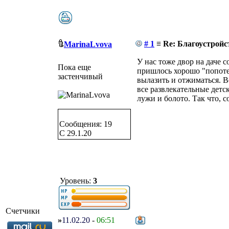
# 1
≡ Re: Благоустройс
MarinaLvova
У нас тоже двор на даче 
Пока еще
пришлось хорошо "попотет
застенчивый
вылазить и отжиматься. В
все развлекательные детск
лужи и болото. Так что, с
Сообщения: 19
C 29.1.20
Уровень:
3
Счетчики
»
11.02.20
-
06:51