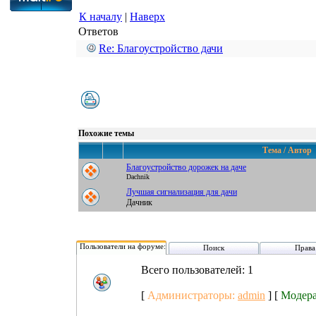
К началу
|
Наверх
Ответов
Re: Благоустройство дачи
Похожие темы
Тема / Автор
Благоустройство дорожек на даче
Dachnik
Лучшая сигнализация для дачи
Дачник
Пользователи на форуме:
Поиск
Права
Всего пользователей: 1
[
Администраторы:
admin
] [
Модер