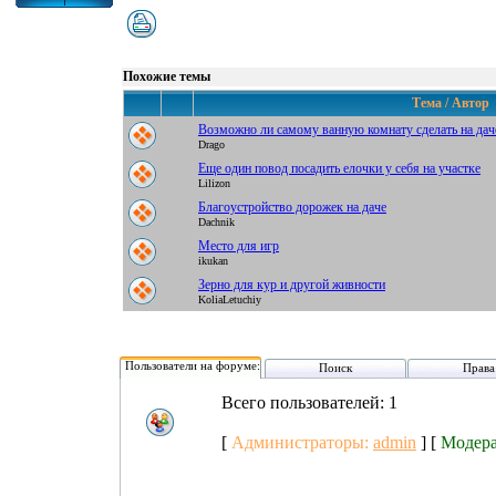
Похожие темы
Тема / Автор
Возможно ли самому ванную комнату сделать на дач
Drago
Еще один повод посадить елочки у себя на участке
Lilizon
Благоустройство дорожек на даче
Dachnik
Место для игр
ikukan
Зерно для кур и другой живности
KoliaLetuchiy
Пользователи на форуме:
Поиск
Права
Всего пользователей: 1
[
Администраторы:
admin
] [
Модер