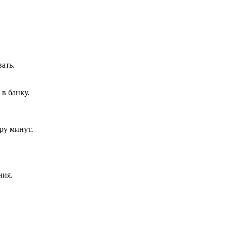
ать.
 в банку.
ру минут.
ния.