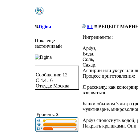
# 1
≡ РЕЦЕПТ МАРИ
Dgina
Ингредиенты:
Пока еще
застенчивый
Арбуз,
Вода,
Соль,
Сахар,
Аспирин или уксус или л
Сообщения: 12
Процесс приготовления:
C 4.4.16
Откуда: Москва
Я расскажу, как консерви
взорваться.
Банки объемом 3 литра (р
мультиварке, микроволнов
Уровень:
2
Арбуз сполоснуть водой, 
Накрыть крышками. Они д