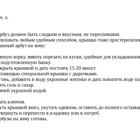
. л.
рбуз должен быть сладким и вкусным, не переспевшим.
лизовать любым удобным способом, крышки тоже простерилизов
анный арбуз на зиму:
леную корку, мякоть порезать на куски, удобные для укладывания
 подготовленную банку.
крыть крышкой и дать постоять 15-20 минут.
 помощью специальной крышки с дырочками.
онь, добавить в воду укропные зонтики и дать покипеть воде па
ть соль и сахар.
рячей укропной водой.
ать ключом.
уть крышкой вниз, укутать одеялом, оставить до полного остыва
евернуть и перенести в кладовку или в погреб.
бузы на зиму готовы.