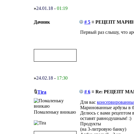
»
24.01.18
-
01:19
Дачник
# 5
≡ РЕЦЕПТ МАРИ
Первый раз слышу, что ар
»
24.02.18
-
17:30
# 6
≡ Re: РЕЦЕПТ М
Tira
Для вас
консервированные
Маринованные арбузы в б
Помаленьку вникаю
Делюсь с вами рецептом в
оставят равнодушным! :)
Продукты
(на 3-литровую банку)