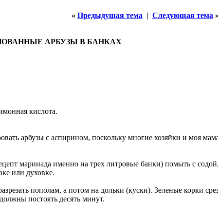
«
Предыдущая тема
|
Следующая тема
НОВАННЫЕ АРБУЗЫ В БАНКАХ
имонная кислота.
ровать арбузы с аспирином, поскольку многие хозяйки и моя мама
ецепт маринада именно на трех литровые банки) помыть с содой,
ке или духовке.
разрезать пополам, а потом на дольки (куски). Зеленые корки сре
олжны постоять десять минут.