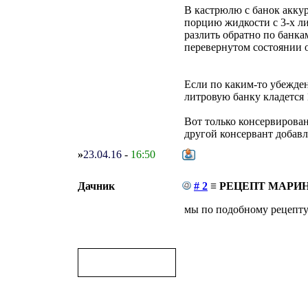
В кастрюлю с банок акку
порцию жидкости с 3-х ли
разлить обратно по банка
перевернутом состоянии о
Если по каким-то убежден
литровую банку кладется 
Вот только консервирован
другой консервант добавл
»
23.04.16
-
16:50
Дачник
# 2
≡ РЕЦЕПТ МАРИ
мы по подобному рецепту 