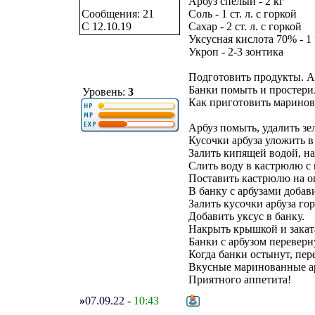
Арбуз спелый - 2 кг
Сообщения: 21
Соль - 1 ст. л. с горкой
C 12.10.19
Сахар - 2 ст. л. с горкой
Уксусная кислота 70% - 1 ч
Укроп - 2-3 зонтика
Подготовить продукты. А
Банки помыть и простери
Уровень:
3
Как приготовить маринов
Арбуз помыть, удалить зе
Кусочки арбуза уложить в
Залить кипящей водой, на
Слить воду в кастрюлю с
Поставить кастрюлю на ог
В банку с арбузами добави
Залить кусочки арбуза го
Добавить уксус в банку.
Накрыть крышкой и закат
Банки с арбузом переверн
Когда банки остынут, пер
Вкусные маринованные ар
Приятного аппетита!
»
07.09.22
-
10:43