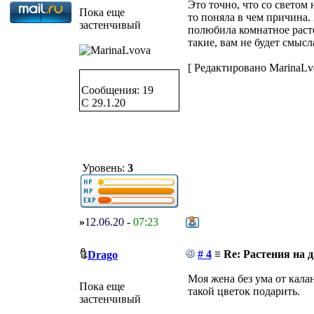
Это точно, что со светом 
Пока еще
то поняла в чем причина.
застенчивый
полюбила комнатное расте
такие, вам не будет смыс
[ Редактировано MarinaLvo
Сообщения: 19
C 29.1.20
Уровень:
3
»
12.06.20
-
07:23
# 4
≡ Re: Растения на д
Drago
Моя жена без ума от калан
Пока еще
такой цветок подарить.
застенчивый