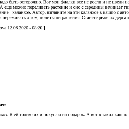
надо быть осторожно. Вот мои фиалки все не росли и не цвели на
 А еще можно переливать растение и оно с середины начинает гны
ние - каланхоэ. Автор, взгляните на эти каланхоэ в кашпо с ав
ла переживать о том, политы ли растения. Станете реже их дерга
va 12.06.2020 - 08:20 ]
аче
хоэ. Я ей только их и покупаю на подарок. А вот в таких кашпо 