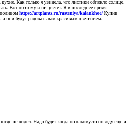
 кухне. Как только я увидела, что листики обпекло солнце,
ть. Вот поэтому и не цветет. Я в последнее время
тополивом
https://artplants.ru/rasteniya/kalankhoe/
Купив
ть и они будут радовать вам красивым цветением.
нигде не видел. Надо будет когда по какому-то поводу еще и