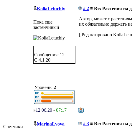
# 2
≡ Re: Растения на д
KoliaLetuchiy
Автор, может с растениям
Пока еще
их обязательно держать н
застенчивый
[ Редактировано KoliaLetuc
Сообщения: 12
C 4.1.20
Уровень:
2
»
12.06.20
-
07:17
# 3
≡ Re: Растения на д
MarinaLvova
Счетчики