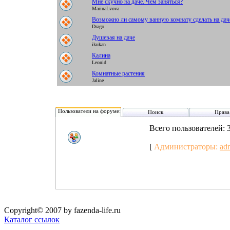
Мне скучно на даче. Чем заняться?
MarinaLvova
Возможно ли самому ванную комнату сделать на дач
Drago
Душевая на даче
ikukan
Калина
Leonid
Комнатные растения
Jaline
Пользователи на форуме:
Поиск
Права
Всего пользователей: 
[
Администраторы:
ad
Copyright© 2007 by fazenda-life.ru
Каталог ссылок