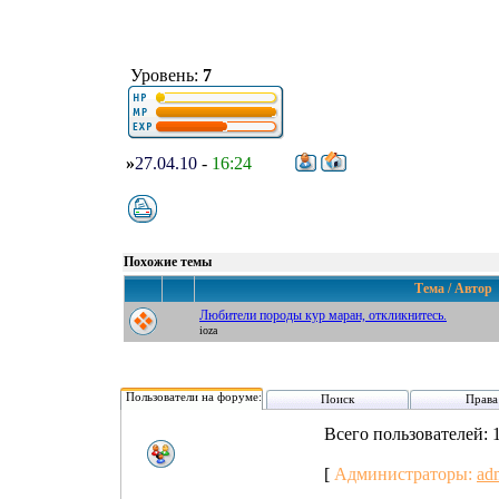
Уровень:
7
»
27.04.10
-
16:24
Похожие темы
Тема / Автор
Любители породы кур маран, откликнитесь.
ioza
Пользователи на форуме:
Поиск
Права
Всего пользователей: 
[
Администраторы:
ad