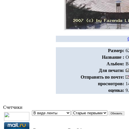
Размер:
6
Название :
О
Альбом:
В
Для печати:
Отправить по почте:
просмотров:
1
оценка:
9
Счетчики