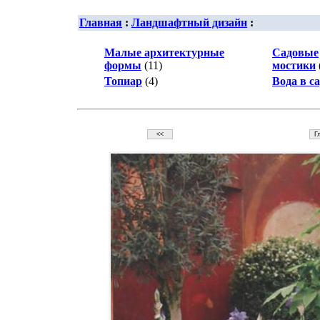
Главная
:
Ландшафтный дизайн
:
Малые архитектурные
Садовые
формы
(11)
мостики
Топиар
(4)
Вода в с