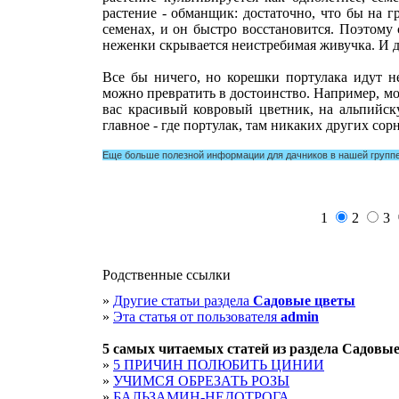
растение - обманщик: достаточно, что бы на гр
семенах, и он быстро восстановится. Поэтому
неженки скрывается неистребимая живучка. И да
Все бы ничего, но корешки портулака идут не
можно превратить в достоинство. Например, мож
вас красивый ковровый цветник, на альпийску
главное - где портулак, там никаких других сорн
Еще больше полезной информации для дачников в нашей группе
1
2
3
Родственные ссылки
»
Другие статьи раздела
Садовые цветы
»
Эта статья от пользователя
admin
5 cамых читаемых статей из раздела
Садовые
»
5 ПРИЧИН ПОЛЮБИТЬ ЦИНИИ
»
УЧИМСЯ ОБРЕЗАТЬ РОЗЫ
»
БАЛЬЗАМИН-НЕДОТРОГА