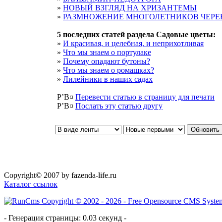
»
НОВЫЙ ВЗГЛЯД НА ХРИЗАНТЕМЫ
»
РАЗМНОЖЕНИЕ МНОГОЛЕТНИКОВ ЧЕР
5 последних статей раздела
Садовые цветы
:
»
И красивая, и целебная, и неприхотливая
»
Что мы знаем о портулаке
»
Почему опадают бутоны?
»
Что мы знаем о ромашках?
»
Лилейники в наших садах
Р’В¤
Перевести статью в страницу для печати
Р’В¤
Послать эту cтатью другу
Copyright© 2007 by fazenda-life.ru
Каталог ссылок
- Генерация страницы: 0.03 секунд -