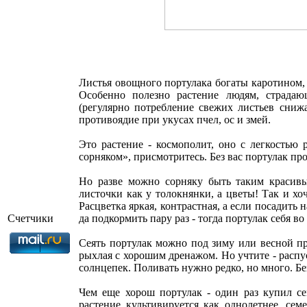
Листья овощного портулака богаты каротином, 
Особенно полезно растение людям, страдаю
(регулярно потребление свежих листьев снижа
противоядие при укусах пчел, ос и змей.
Это растение - космополит, оно с легкостью 
сорняком», присмотритесь. Без вас портулак про
Но разве можно сорняку быть таким красивы
листочки как у толокнянки, а цветы! Так и хоч
Расцветка яркая, контрастная, а если посадить н
Счетчики
да подкормить пару раз - тогда портулак себя во
Сеять портулак можно под зиму или весной пр
рыхлая с хорошим дренажом. Но учтите - распу
солнцепек. Поливать нужно редко, но много. Бе
Чем еще хорош портулак - один раз купил се
растение культивируется как однолетнее, сем