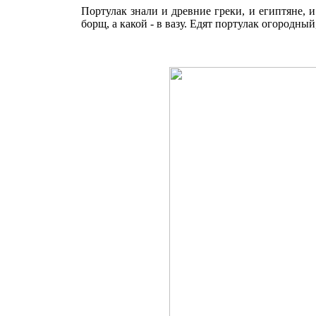
Портулак знали и древние греки, и египтяне, и 
борщ, а какой - в вазу. Едят портулак огородн