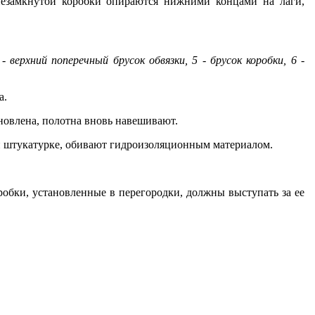
замкну­той коробки опираются нижними кон­цами на лаги,
 - верхний поперечный брусок обвязки, 5 - брусок коробки, 6 -
а.
ановлена, полотна вновь навешивают.
 штукатурке, обивают гидроизоляци­онным материалом.
робки, установленные в перегородки, должны выступать за ее