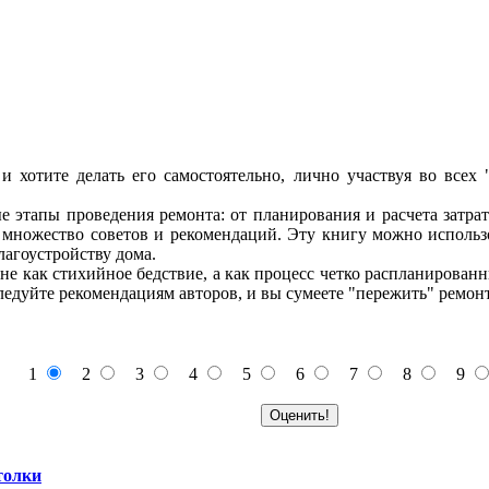
и хотите делать его самостоятельно, лично участвуя во всех 
 этапы проведения ремонта: от планирования и расчета затра
 множество советов и рекомендаций. Эту книгу можно использо
лагоустройству дома.
не как стихийное бедствие, а как процесс четко распланирова
едуйте рекомендациям авторов, и вы сумеете "пережить" ремонт 
1
2
3
4
5
6
7
8
9
толки