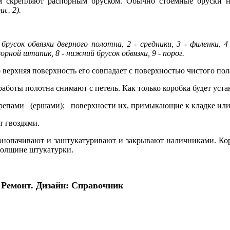
м скрепляют распорным бруском. Обычно стоемные бруски не
рис
. 2).
брусок обвязки дверного полотна, 2 - сред­ники, 3
-
филенки, 4
орной штапик, 8
-
нижний брусок обвязки, 9 - порог.
о верхняя поверхность его совпадает с поверхностью чистого пол
а­боты полотна снимают с петель. Как только коробка будет уст
кре­пами (ершами); поверхности их, примыкающие к кладке или
 гвоздями.
онопачивают и за­штукатуривают и закрывают налич­никами. Ко
 толщине штукатурки.
 Ремонт. Дизайн: Справочник