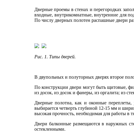
Дверные проемы в стенах и пере­городках запо
входные, внутрикомнатные, внут­ренние для по
По числу дверных полотен распашные двери ра
Рис. 1.
Типы дверей.
В двупольных и полуторных дверях второе поло
По конструкции двери могут быть щитовые, фил
из до­сок, из досок и фанеры, из оргалита; из с
Дверные полотна, как и оконные переплеты, 
выбирается четверть глубиной 12-15 мм и шири
высокая проч­ность, необходимая для работы в 
Двери балконные размещаются в наружных стен
остек­ленными.