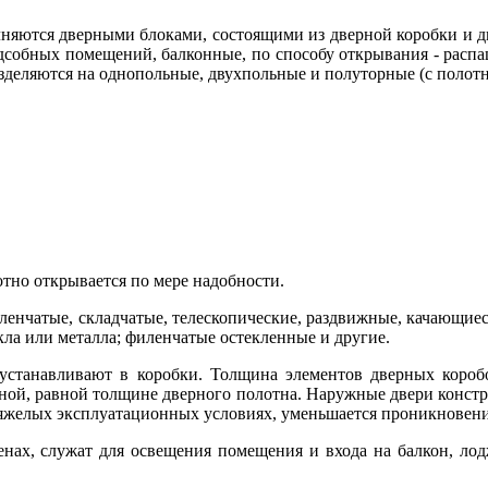
лняются дверными блоками, состоящими из дверной ко­робки и д
дсобных помещений, балконные, по способу открыва­ния - расп
зделяются на однопольные, двухпольные и полуторные (с полот
тно открывается по мере надобности.
енчатые, складчатые, телескопические, раздвижные, кача­ющиес
текла или металла; филенчатые остекленные и другие.
устанавливают в коробки. Толщина элементов дверных коро­б
­ной, равной толщине дверного по­лотна. Наружные двери конст
тя­желых эксплуатационных условиях, уменьшается проникновение
ах, служат для осве­щения помещения и входа на балкон, лод