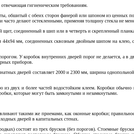
, отвечающая гигиениче­ским требованиям.
ты, обшитый с обеих сторон фанерой или шпоном из цен­ных п
 часто делают остеклен­ными, применяя толщину стекла не мене
 щит, соединенный в шип или в четверть и скрепленный планка
ром 44x94 мм, соеди­ненных сквозным двойным шипом на клею,
орогом. У коробок внут­ренних дверей порог не делается, а в д
ерных приборов.
атных дверей составляет 2000 и 2300 мм, ширина однопольной - 
ю из двух и бо­лее частей водостойким клеем. Ко­робки обыч
оробки, которые могут быть замкнутыми и незамкнутыми.
авливают такими же при­емами, как оконные коробки; пра­вильн
входных дверей в капиталь­ных стенах.
родках) состоят из трех брусков (без порогов). Стоемные брус