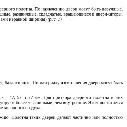
верного полотна. По назна­чению двери могут быть наружные,
ашные, раздвижные, склад­чатые, вращающиеся и двери-шторы.
­нами неравной ширины)
(
рис
. 1).
я, балансирные. По материалу изготовления двери могут быть
ок - 47, 57 и 77 мм. Для притвора дверного полотна в них
руируют более массивными, чем внутренние. Этим достигается
 холод­ного воздуха.
жию. Полотна таких дверей де­лают частично или полностью