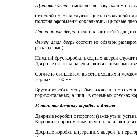
Щитовая
дверь
- наиболее легкая, экономичная
Основой полотна служит щит из столярной пли
по­лотна оформлены обкладками. Щи­товые двери
Плотничные
двери
представляют собой дощатый
Филенчатая
дверь
состоит из об­вязок разме
рас­кладками).
Нижний брус коробки входных две­рей служит п
Двер­ные полотна навешиваются с помо­щью дв
Согласно стандартам, высота входных и межкомн
торных - 1100 мм.
Бруски коробки могут быть склеены по сечени
горизонтальных, а шип - в стоемных брусках к
Установка
дверных
коробок и
блоков
Дверные коробки с порогом (замк­нутые) устан
Ко­робки с порогом обычно устанавли­вают для 
Дверные коробки внутренних две­рей (в перего