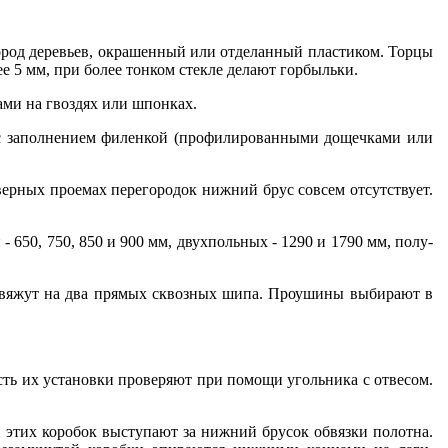
ород деревьев, окрашенный или отделанный пластиком. Торцы
е 5 мм, при более тонком стекле делают горбыльки.
ми на гвоздях или шпонках.
 с заполнением филенкой (про­филированными дощечками или
верных проемах перегородок ниж­ний брус совсем отсутствует.
650, 750, 850 и 900 мм, двухпольных - 1290 и 1790 мм, полу­
но вяжут на два прямых сквозных шипа. Проушины выбирают в
ость их установки проверяют при помощи угольника с отвесом.
ки этих коробок выступают за нижний брусок обвязки полотна.