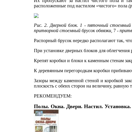
Их пропускают за настил чистого пола и та
расположенные под настилом «чистого» пола
(
Рис. 2. Дверной блок. 1 - пяточный стоемный 
притворной стоемный брусок обвязки,
7 -
притв
Распорный брусок не­редко располагают так, чт
При установке дверных блоков для облегчения р
Крепят коробки и блоки к каменным стенам за
К деревянным перегородкам коробки прибивают
Зазоры между каменной стеной и коробкой зак
плоскость с обеих сторон на вели­чину, равную
РЕКОМЕНДУЕМ:
Полы. Окна. Двери. Настил. Установка.