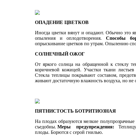
ОПАДЕНИЕ ЦВЕТКОВ
Иногда цветки вянут и опадают. Обыч­но это яв
опыления и оплодотворения.
Способы б
опрыскивание цветков по
ут­рам. Опылению спо
СОЛНЕЧНЫЙ ОЖОГ
От яркого солнца на обращенной к стеклу теп
коричневой кожицей. Уча­стки ткани листье
Стекла теплицы покры­вают составом, предо
живают достаточную влажность воздуха, но не 
ПЯТНИСТОСТЬ БОТРИТИОЗНАЯ
На плодах образуются мелкие полу­прозрачные
съедобны.
Меры предупреждения:
Теплицу
плоды. Борются с серой гнилью.