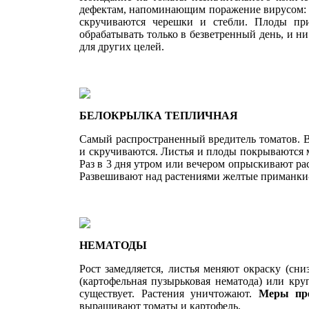
дефектам, напоминающим по­ражение вирусом: 
скручиваются че­решки и стебли. Плоды пр
обрабатывать только в безветренный день, и ни
для других целей.
БЕЛОКРЫЛКА ТЕПЛИЧНАЯ
Самый распространенный вредитель то­матов. Вз
и скручиваются. Листья и плоды покрываются м
Раз в 3 дня утром или вечером опрыскивают р
Развешивают над растениями желтые приманки-
НЕМАТОДЫ
Рост замедляется, листья меняют окраску (сн
(картофельная пузырьковая нематода) или круп
существует. Растения уничтожают.
Меры пр
выращивают томаты и картофель.