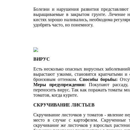
Болезни и нарушения развития пред­ставляют
выращиваемые в закрытом грунте. Лечение н
кистях хорошо налива­лись, необходима регуляр
удо­брять часто, но понемногу.
ВИРУС
Есть несколько опасных вирусных заболе­ваний
выра­стают узкими, становятся крапчатыми и 
бронзо­вым оттенком.
Способы борьбы:
Отсут
Меры предупреждения:
Покупают расса­ду,
переносить ви­рус. Так как поражать томаты мо
томатов, когда курите.
СКРУЧИВАНИЕ ЛИСТЬЕВ
Скручивание листочков у томатов - явление нер
место в случае с карто­фелем. Скрученные 
скручивание же листоч­ков у взрослых растен