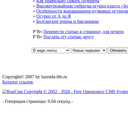
»
Как правильно сажать сидераты
»
Высокоурожайные гибриды огурца класса «Зо
»
Особенности выращивания пучковых огурцов
»
Огурец от А до Я
»
Болгарские перцы и баклажаны
Р’В¤
Перевести статью в страницу для печати
Р’В¤
Послать эту cтатью другу
Copyright© 2007 by fazenda-life.ru
Каталог ссылок
- Генерация страницы: 0.04 секунд -