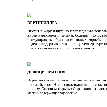
ВЕРТИЦИЛЛЕЗ
Листья в жару вянут, но прохладными ве­чера
виден характерный признак болезни - полоса б
стимулировать образование новых корней, п
недель поддержи­вают в теплице температуру о
почве - исполь­зуют стерильный компост.
ДЕФИЦИТ МАГНИЯ
Первыми начинают желтеть ниж­ние листья, по
иногда буреют. Это распространенная и серьез
в почву.
Способы борьбы:
Опрыскива­ют раст
магнийсодержащее удобрение.