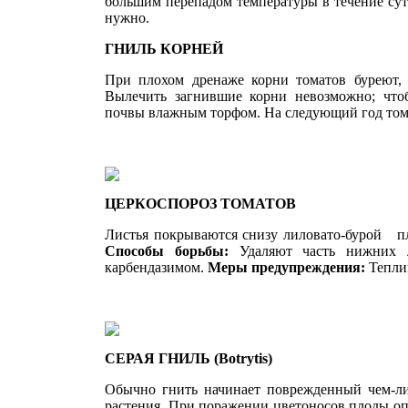
большим пере­падом температуры в течение сут
нужно.
ГНИЛЬ КОРНЕЙ
При плохом дренаже корни томатов буреют, о
Вылечить загнившие корни невозможно; чтоб
почвы влажным торфом. На следующий год тома
ЦЕРКОСПОРОЗ ТОМАТОВ
Листья покрываются снизу лиловато-бурой пл
Способы борьбы:
Удаляют часть нижних ли
карбендазимом.
Меры предупреждения:
Теплиц
СЕРАЯ ГНИЛЬ
(Botrytis)
Обычно гнить начинает поврежденный чем-либо
растения. При поражении цветоно­сов плоды о