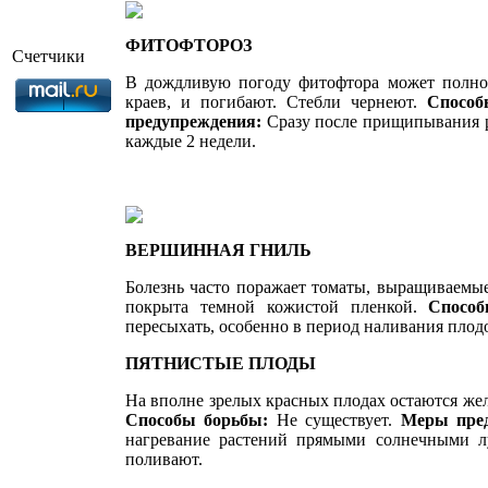
ФИТОФТОРОЗ
Счетчики
В дождливую погоду фитофтора мо­жет полнос
краев, и погибают. Стебли чер­неют.
Спосо
предупреждения:
Сразу после прищипывания р
каж­дые 2 недели.
ВЕРШИННАЯ ГНИЛЬ
Болезнь часто поражает томаты, выра­щиваемые
покрыта темной кожистой пленкой.
Спосо
пересыхать, особенно в период на­ливания плод
ПЯТНИСТЫЕ ПЛОДЫ
На вполне зрелых красных плодах остаются же
Способы борьбы:
Не существует.
Меры пре
нагре­вание растений прямыми солнечными лу
поливают.