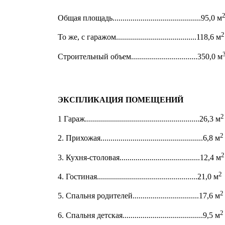
Общая площадь............................................95,0 м
2
То же, с гаражом........................................118,6 м
Строительный объем.................................350,0 м
ЭКСПЛИКАЦИЯ ПОМЕЩЕНИЙ
2
1 Гараж.........................................................26,3 м
2
2. Прихожая...................................................6,8 м
2
3. Кухня-столовая........................................12,4 м
2
4. Гостиная..................................................21,0 м
2
5. Спальня родителей.................................17,6 м
2
6. Спальня детская........................................9,5 м