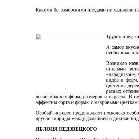
Какими бы заморскими плодами ни удивляли нас
Трудно предста
А самое вкусно
нео­бычные пло
Возникло назв
никлыми ветк
«парадизкой», 
видов и форм,
цветения дерев
разных оттен­
всевозможных форм, размеров и окрасок. В пер
эффектны сорта и формы с махровыми цветками
Особый интерес представляют не­сколько особо
другие гибриды между домашней и дикими вид
ЯБЛОНЯ НЕДЗВЕЦКОГО