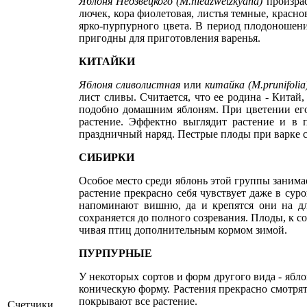
Яблоня Недзвецкого (
M
.
niedzwetzkyana
)
произра
лючек, кора фиолетовая, листья темные, красн
ярко-пурпурного цве­та. В период плодоно­ше
пригодны для приготов­ления варенья.
КИТАЙКИ
Яблоня сливолистная
или
китай­ка (
M
.
prunifolia
лист сливы. Счита­ется, что ее родина - Китай
подобно домаш­ним яблоням. При цве­тении его
растение. Эффектно выглядит растение и в п
праздничный наряд. Пестрые плоды при варке 
СИБИРКИ
Особое место среди яблонь этой груп­пы заним
рас­тение прекрасно себя чувствует даже в су
напоминают вишню, да и крепятся они на дл
сохраняется до полного созре­вания. Плоды, к с
чивая птиц дополнительным кормом зимой.
ПУРПУРНЫЕ
У некоторых сортов и форм другого вида - ябл
коническую форму. Растения прекрасно смо­трят
покрывают все растение.
Счетчики