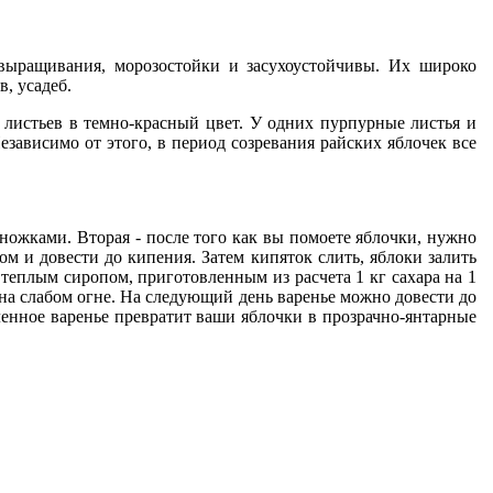
вы­ращивания, морозостойки и засухо­устойчивы. Их широко
, усадеб.
 листьев в темно-красный цвет. У одних пурпурные листья и
зависи­мо от этого, в период созревания рай­ских яблочек все
оножками. Вторая - после того как вы помоете яблочки, нужно
ом и довести до кипения. Затем кипяток слить, яблоки залить
 теплым сиропом, приготовленным из расчета 1 кг сахара на 1
т на слабом огне. На следующий день варенье можно довести до
вленное варенье превратит ваши яблочки в прозрачно-янтарные