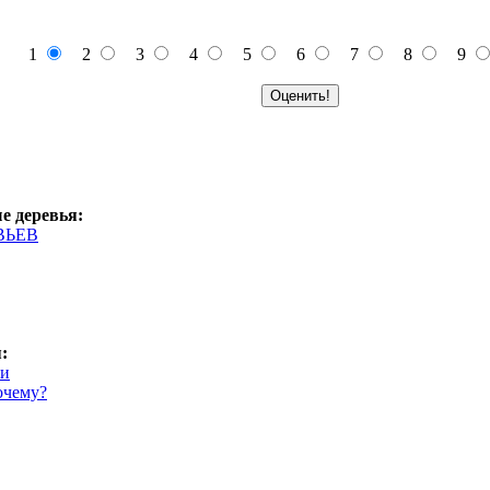
1
2
3
4
5
6
7
8
9
е деревья
:
ВЬЕВ
я
:
ки
очему?