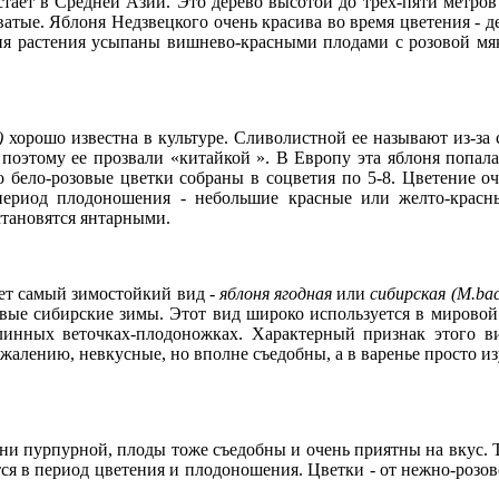
стает в Средней Азии. Это дерево высотой до трех-пяти ме­тро
оватые. Яблоня Нед­звецкого очень красива во время цветения 
ния растения усыпаны вишнево-красными плода­ми с розовой мя
)
хорошо известна в культуре. Сливолистной ее на­зывают из-за
, поэтому ее прозвали «ки­тайкой ». В Европу эта яблоня попал
 бело-розовые цветки собраны в соцве­тия по 5-8. Цветение о
е­риод плодоношения - небольшие красные или желто-красные
становятся янтарными.
ает самый зимостойкий вид -
яблоня ягодная
или
сибирская (
M
.
ba
ровые сибирские зимы. Этот вид широко используется в мировой
инных веточках-плодоножках. Характер­ный признак этого ви
ожалению, невкус­ные, но вполне съедобны, а в варенье просто и
они пурпурной, плоды тоже съедобны и очень приятны на вкус.
ся в период цвете­ния и плодоношения. Цветки - от нежно-розово