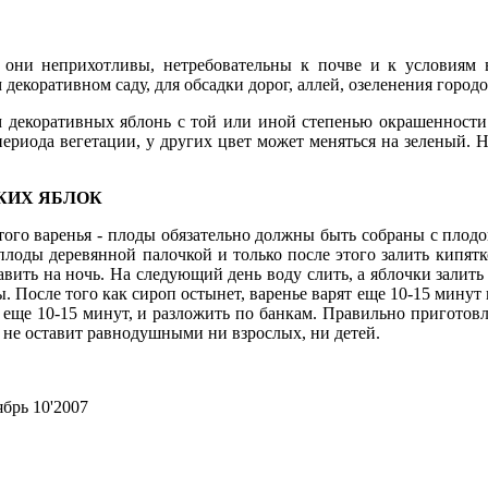
 они неприхотливы, нетре­бовательны к почве и к условиям 
екоративном саду, для обсадки дорог, аллей, озеленения городов
м декоративных яблонь с той или иной степенью окрашенно­сти
риода вегетации, у других цвет мо­жет меняться на зеленый. Не
СКИХ ЯБЛОК
того варенья - плоды обязательно должны быть соб­раны с плод
 плоды деревянной палочкой и только после этого за­лить кипятк
тавить на ночь. На следующий день воду слить, а яблочки залить
ды. После того как сироп остынет, варенье варят еще 10-15 мину
в еще 10-15 минут, и разложить по банкам. Правильно приго­то
 не оставит равнодушными ни взрослых, ни детей.
брь 10'2007