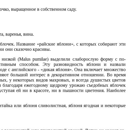
очко, выращенное в собственном саду.
а, варенья, вина.
яблочек. Название «райские яблони», с которых собирают эти
ни они сказочно красивы.
 низкой (Malus pumilae) вы­делили слаборослую форму с по­
тативным способом. Эту раз­новидность яблони и назвали
воде с английского - «дикая ябло­ня». Она включает множество
в­ляют большой интерес в декоратив­ном отношении. Во время
ных, у некоторых видов махровых, и всег­да душистых цветов
ны благо­даря ежегодному щедрому урожаю съедобных яблочек
 уступая ей ни в красоте, ни в пышности цветения. Наиболее
итайка или яблоня сливолистная, яблоня ягодная и некоторые