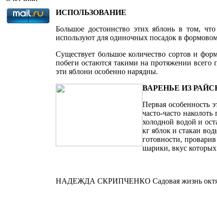
ИСПОЛЬЗОВАНИЕ
Большое достоинство этих яблонь в том, что
используют для одиночных посадок в формовом д
Существует большое количество сор­тов и фор
побеги остаются такими на протяжении всего пе
эти яблони особенно нарядны.
ВАРЕНЬЕ ИЗ РАЙ
Первая особенность э
часто-часто наколоть
хо­лодной водой и ос
кг яб­лок и стакан во
готов­ности, провари
шарики, вкус которых
НАДЕЖДА СКРИПЧЕНКО Садовая жизнь октя