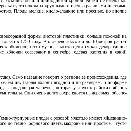
в с раскидистой или припод­нятой кроной. Ветки не имеют ко­
- деревья густо покрыты крупными и очень красивыми цветками
котью. Плоды мелкие, кисло-сладкие или пресные, но вполне
 своео­бразной формы листовой пластинки, больше похо­жей на
а только в 1750 году. Это дерево высотой до 10 метров растет
чень обильное, поэтому она высоко ценится как декоративное
 яблоч­ки созревают в сентябре, одевая рас­тения в яркий
ccata
).
Само название говорит о регионе ее происхождения, где
 се­лекции. Плоды яблони ягодной и по размерам, и по форме
да - опадающая чашечка, которая у других райских яблонь
зумительны. Они очень дол­го сохраняются на деревьях, обеспе­
 Темно-пурпурные плоды с розо­вой мякотью имеют яйцевидно-
го до темно- бордового цвета, махровые или про­стые, - густо