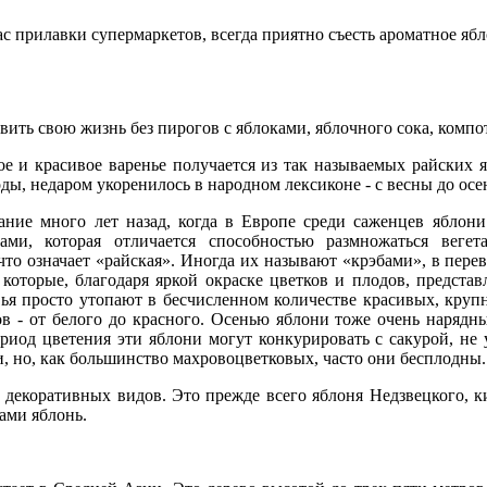
 прилавки супермаркетов, всегда приятно съесть ароматное ябл
вить свою жизнь без пирогов с яблоками, яблочно­го сока, компот
е и красивое варе­нье получается из так называемых райских 
ды, недаром укоренилось в народном лексиконе - с весны до осе
ание много лет на­зад, когда в Европе среди саженцев яблони
ами, которая отлича­ется способностью размножаться веге
что означает «райская». Иногда их называют «крэбами», в пе­ре
 которые, благодаря яркой окраске цветков и плодов, предста
ья просто утопают в бесчислен­ном количестве красивых, круп
ков - от белого до красного. Осенью яблони тоже очень наряд
и­од цветения эти яблони могут конку­рировать с сакурой, не
, но, как большинство махровоцветковых, часто они бесплодны.
 декоративных видов. Это прежде всего яблоня Недзвецкого, к
ами яблонь.