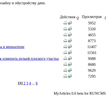
изайну и обустройству дачи.
Просмотров
Действия
5952
5320
4655
8773
ды в миниатюре
11407
11561
менить рельеф плоского участка
9088
8680
9629
7295
[1]
2
3
4
...
6
MyArticles 0.6 beta for RUNCMS