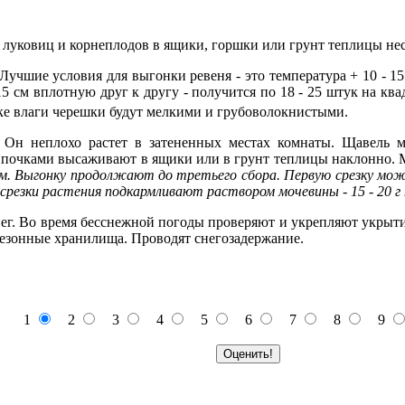
луко­виц и корнеплодов в ящики, горшки или грунт теплицы нес
Лучшие условия для выгонки ревеня - это температура + 10 - 1
5 см вплотную друг к другу - получится по 18 - 25 штук на кв
тке влаги черешки будут мелкими и грубоволокнистыми.
. Он не­плохо растет в затененных местах комнаты. Щавель 
 почка­ми высаживают в ящики или в грунт теплицы наклонно.
м. Выгонку продолжают до третьего сбора. Первую срезку можно
срезки растения подкармливают раствором мочеви­ны - 15 - 20 г 
нег. Во время бесснежной погоды проверяют и укрепляют укрыти
езонные хранилища. Проводят снегозадержание.
1
2
3
4
5
6
7
8
9