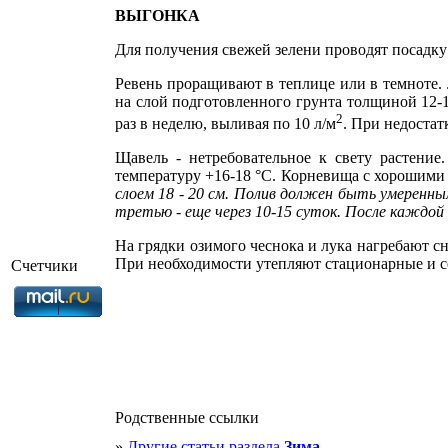
ВЫГОНКА
Для получения свежей зелени проводят посадку 
Ревень проращивают в теплице или в темноте. 
на слой подготовленного грунта толщиной 12-1
2
раз в неделю, выливая по 10 л/м
. При недоста
Щавель - нетребовательное к свету растение
температуру +16-18 °С. Корневища с хорошими
слоем 18 - 20 см. Полив должен быть умеренны
третью - еще через 10-15 суток. После каж­дой 
На грядки озимого чеснока и лука нагребают с
При необходимости утепляют стационарные и с
Счетчики
Родственные ссылки
»
Другие статьи раздела
Зима