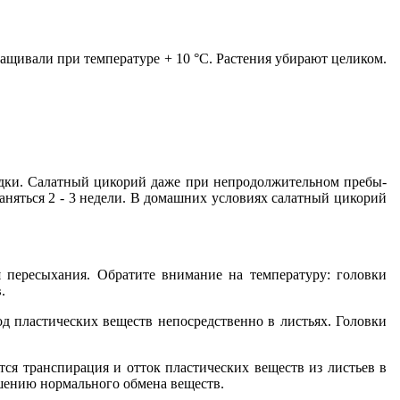
ращивали при температуре + 10 °С. Растения убирают це­ликом.
садки. Салатный цикорий даже при непродолжительном пребы­
ра­няться 2 - 3 недели. В домашних условиях салатный цикорий
 пе­ресыхания. Обратите внимание на температуру: головки
.
од пластических веществ непосредственно в листьях. Головки
 транспирация и отток пластических веществ из листьев в
­шению нормального обмена веществ.