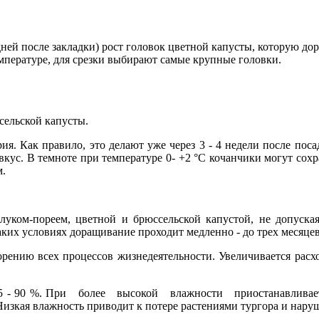
дней после закладки) рост головок цветной капусты, которую до­
мпе­ратуре, для срезки выбирают самые крупные головки.
ель­ской капусты.
ия. Как правило, это делают уже через 3 - 4 недели после по
вкус. В тем­ноте при температуре 0- +2 °С кочанчики могут сох
м.
уком-по­реем, цветной и брюссельской капустой, не допуская
аких усло­виях доращивание проходит медленно - до трех месяцев
орению всех процессов жизнедеятельности. Увеличивается рас­х
85 - 90 %. При более высокой влажности приостанавливается
Низкая влажность приводит к потере растениями тургора и нару