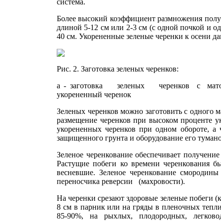
система.
Более высокий коэффициент размножения получа
длиной 5-12 см или 2-3 см (с одной поч­кой и о
40 см. Укорененные зеленые черенки к осени да
Рис. 2. Заготовка зеленых черенков:
а - заготовка зеленых черенков с маточн
укорененный черенок
Зеленых черенков можно заготовить с одного ма
размещение черенков при высоком про­центе ук
укорененных черен­ков при одном обороте,
защищенного грунта и оборудование его тумано
Зеленое черенкование обеспечивает получение
Растущие побеги ко времени черенко­вания бы
весневшие. Зеленое черен­кование смородины 
переносчика реверсии (махровости).
На черенки срезают здоровые зеленые побеги (к
8 см в парник или на гряды в пленочных тепли
85-90%, на рыхлых, плодород­ных, легков