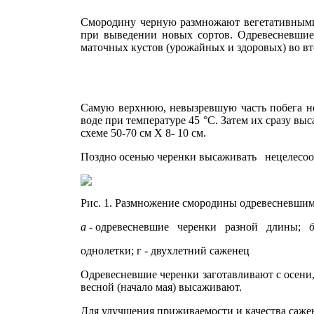
Смородину черную размножают вегетативными 
при выведении новых сортов. Одревеснев­шие 
маточных кустов (урожайных и здоро­вых) во вт
Самую верхнюю, невызревшую часть по­бега не
воде при температуре 45 °С. За­тем их сразу в
схеме 50-70 см X 8- 10 см.
Поздно осенью черенки высаживать нецелесоо
Рис. 1. Размножение смородины одревесневшим
а
- одревесневшие черенки разной длины;
б
однолетки; г - двухлетний саженец
Одревесневшие черенки заготавливают с осени, 
вес­ной (начало мая) высаживают.
Для улучшения приживаемости и качества саже