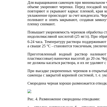
Для выращивания саженцев при минимальном ч
объеме укореняют черенки. Перед посадкой хо
повторяют и укрывают каркас пленкой, края кот
увлажнение происходит за счет конденсата. Чер
поливают и опять закрывают, создавая замкнут
пленку снимают.
Повышает укореняемость черенков обработка сти
индолилмасляной кислотой (25 мг/л). При обра
6-24 часа. Температуру раство­ра поддерживают 
а свыше 25 °С - ста­новится токсичным, увеличи
Приготовленный водный раствор наливают
пластмассовые) ванночки высотой до 20 см. Че
не должны касаться раствора, и их не удаляют с
При высадке укорененных черенков в открытый
саженцы с закрытой корневой системой, т. е. 
Смородина черная хорошо размножается отводк
Рис. 4. Размножение смородины отводками: