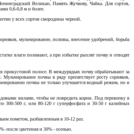
 Ленинградский Великан, Память Жучкову, Чайка. Для сортов,
ми 0,6-0,8 м и более.
етви у всех сортов смородины черной.
орняков, мульчирование, поливы, внесение удобрений, борьба
статке влаги поливают, а при избытке рыхлят почву и отводят
 в прикустовой полосе. В междурядьях почву обра­батывают за
й. Мульчирование почвы в ряду препятствует росту сорняков,
льчировании почвы не только улучшает­ся водный режим, но и
довыми вилами, чтобы не повредить корни. Под пере­копку в
о 300-500 г, или 80-120 г суперфосфата и 30-50 г калийных
чьим пометом, разбавленным в 10-12 раз.
0% -после цветения и 30% - осенью.