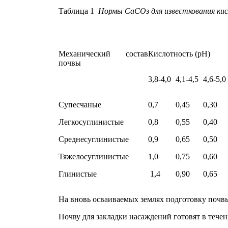
Таблица 1
Нормы СаСОз для известкования кисл
Механический состав
Кислотность (рН)
почвы
3,8-4,0
4,1-4,5
4,6-5,0
Супесчаные
0,7
0,45
0,30
Легкосуглинистые
0,8
0,55
0,40
Среднесуглинистые
0,9
0,65
0,50
Тяжелосуглинистые
1,0
0,75
0,60
Глинистые
1,4
0,90
0,65
На вновь осваиваемых землях подготов­ку почвы
Почву для закладки насаждений готовят в течени