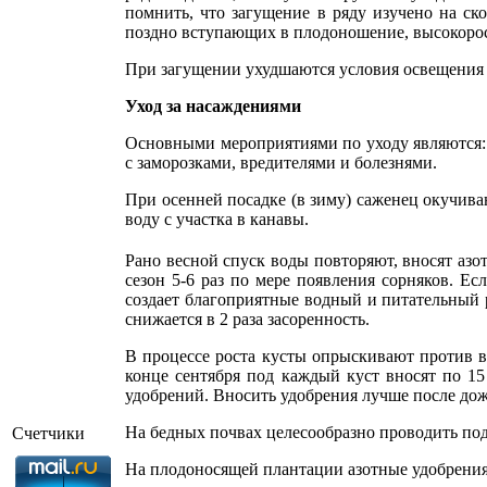
помнить, что загущение в ряду изучено на ск
поздно вступающих в плодоношение, высоко­рос
При загущении ухудшаются условия освещения 
Уход за насаждениями
Основными мероприятиями по уходу являются: с
с заморозками, вредителями и болезнями.
При осенней посадке (в зиму) саженец окучива
воду с участка в канавы.
Рано весной спуск воды повторяют, вносят азо
сезон 5-6 раз по мере появления сорняков. Ес
создает благоприятные водный и пита­тельный 
снижается в 2 раза засоренность.
В процессе роста кусты опрыскивают против в
конце сентября под каждый куст вносят по 15
удобрений. Вносить удобрения лучше после до
На бедных почвах целесообразно проводить подк
Счетчики
На плодоносящей плантации азотные удобрения в