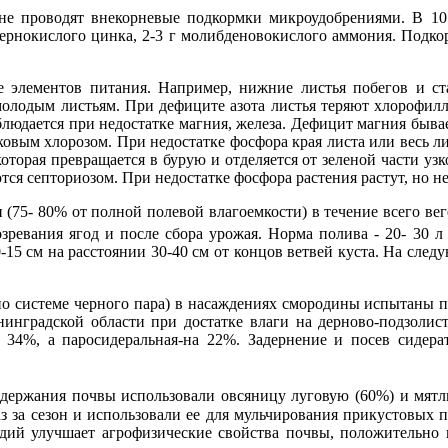
 про­водят внекорневые подкормки микроудобрениями. В 10 л
г сер­нокислого цинка, 2-3 г молибденовокислого аммония. По
 эле­ментов питания. Например, нижние листья побегов и ста
молодым листьям. При дефиците азота листья теряют хлорофилл 
людается при недостатке магния, железа. Дефицит маг­ния бывает
тковым хлорозом. При недостатке фосфора края листа или весь л
оторая превращается в бурую и от­деляется от зеленой части уз
ся септориозом. При не­достатке фосфора растения растут, но н
75- 80% от полной полевой влагоемкости) в течение всего ве­г
зре­вания ягод и после сбора урожая. Норма полива - 20- 30 л
15 см на расстоянии 30-40 см от концов ветвей кус­та. На след
системе черно­го пара) в насаждениях смородины испытаны паро
инградской области при достатке влаги на дерново-подзолист
4%, а паросидераль­ная-на 22%. Задернение и посев сидера
ержания почвы ис­пользовали овсяницу луговую (60%) и мятлик
аз за сезон и использовали ее для мульчи­рования прикустовых 
дий улучшает агрофизические свойства почвы, положительно в