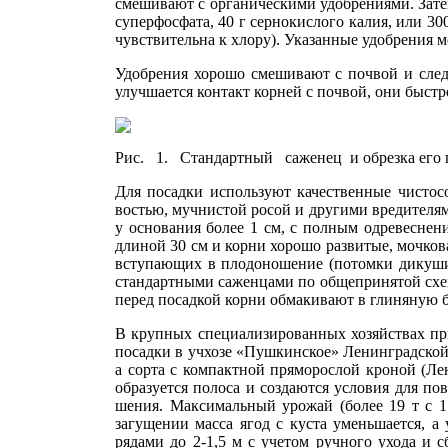
смешивают с органическими удобрениями. Затем
суперфосфата, 40 г сернокислого ка­лия, или 30
чувствительна к хлору). Указанные удобрения 
Удобрения хорошо смешивают с почвой и следя
улучшается контакт корней с почвой, они быстр
Рис. 1. Стандартный саженец и обрезка его 
Для посадки используют качественные чистос
востью, мучнистой росой и другими вредителям
у основания более 1 см, с полным одревеснен
длиной 30 см и корни хорошо развитые, мочкова
вступающих в плодо­ношение (потомки дикуши)
стандарт­ными саженцами по обще­принятой схе
перед посад­кой корни обмакивают в глиняную 
В крупных специализи­рованных хозяйствах пр
посадки в учхозе «Пушкинское» Ленинградской о
а сорта с компактной пряморослой кроной (Лен
образуется полоса и создаются условия для по
шения. Максимальный урожай (более 19 т с 1 
загущении масса ягод с куста уменьшается, а
рядами до 2-1,5 м с учетом ручного ухода и 