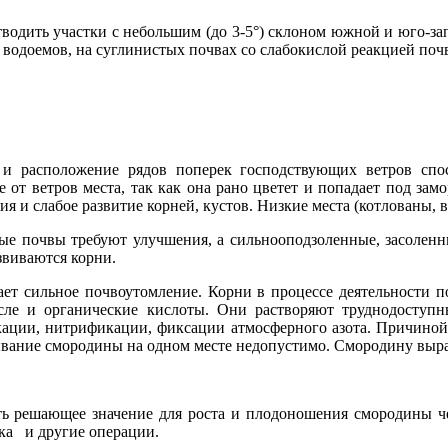
одить участки с не­большим (до 3-5°) склоном южной и юго-за
и водоемов, на суглинистых почвах со слабокислой реакцией поч
и расположение рядов поперек господствующих ветров спос
 ветров места, так как она рано цветет и попадает под за­мо
 слабое развитие корней, кустов. Низкие места (котло­ваны, вп
ые поч­вы требуют улучшения, а
сильнооподзоленные, засолен­
з­виваются корни.
ает сильное почвоутомление. Корни в процессе деятельности 
сле и
органические кислоты. Они растворяют труднодоступн
ции, ни­трификации, фиксации атмосферного азота. Причиной
вание смородины на одном месте недопустимо. Смородину вы­ра
ь ре­шающее значение для роста и плодоношения смородины че
а и другие операции.