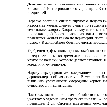
Дополнительно к основным удобрениям в июне
кислоты, 5-10 г сернокислого марганца, 2-3 
вредителей.
Нередко растения сигнализируют о недостатке
недостатке железа следует судить по верхним 
тем сильнее хлороз. Хлороз между жилками на­б
почве кальция). Болезнь часто назы­вают извес
появляется желтая кайма по периферии листа, к
некроз). В дальней­шем больные листья поражают
Удобрения эффективны при высокой влажности (
перед цветением, во время активного роста, со
круговые канавки, которые делают глубиной 10-
корка, или мульчируют.
Наряду с традиционным содержанием почвы (по 
дерново-перегнойная системы. В условиях Лен
вышению урожайности смородины черной на 3
существования плантации.
Для создания дерново-перегнойной системы сод
участках о задернением траву скашивали 3-6 р
превышает 2 см. Система задернения междуря­