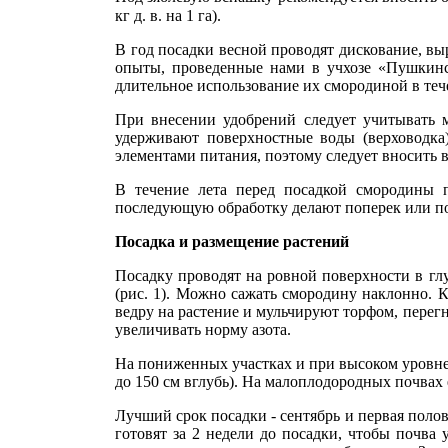
кг д. в. на 1 га).
В год посадки весной проводят дискование, вы
опыты, проведенные нами в учхозе «Пушкинск
длительное использование их смородиной в тече
При внесении удобрений следует учитывать м
удерживают поверхностные воды (верховодка)
элементами питания, поэтому следует вносить в
В течение лета перед посадкой смородины 
последующую обработку делают поперек или п
Посадка и размещение растений
Посадку проводят на ровной поверхности в глу
(рис. 1). Можно сажать смородину наклонно. 
ведру на растение и мульчируют торфом, пере­
увеличивать норму азота.
На пониженных участках и при высоком уровне 
до 150 см вглубь). На малоплодородных поч­вах 
Лучший срок посадки - сентябрь и первая полов
готовят за 2 недели до посадки, чтобы почва