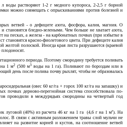
 воды растворяют 1-2 г медного купороса, 2-2,5 г бор­ной
дкормки можно совмещать с опрыскиваниями против болезней и
­рых ветвей - о дефиците азота, фосфора, калия, магния. О
и становятся бледно-зелеными. Чем больше не хватает азота,
 на песках, а железа - на карбонатных поч­вах (при избытке в
ист становятся красно-фиолетового цвета. При дефиците калия
кой желтой полоской. Иног­да края листа разрушаются (краевой
е плодоносят.
етационного периода. Поэтому смородину требуется по­ливать
2
3
 на 1 м
(500 м
воды на 1 га). Поливают по бороз­дам или в
ующий день после полива почву рыхлят, что­бы не образовалась
сидеральная (овес 60 кг/га + горох 100 кг/га на запашку) и
ых почвах дерново-перегнойная система способствовала по­
тов проводили в между­рядьях смородины на четвертый год
г
 луговой (40%) из расчета 46 кг на 1 га (4,6 г на 1 м
). На
полос. В связи с активным разложением тра­вы слой мульчи не
лияет на развитие корней и кустов, на соотношение ветвей