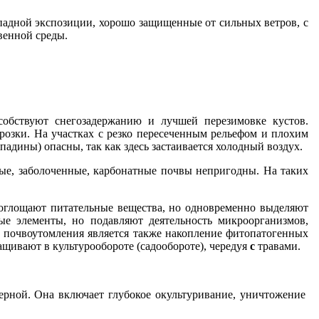
падной экспозиции, хорошо защищенные от сильных ветров, с
вен­ной среды.
обствуют снегозадержанию и лучшей перезимовке ку­стов.
розки. На участках с резко пересеченным рельефом и
плохим
адины) опасны, так как здесь застаивается хо­лодный воздух.
ные, заболоченные, карбонатные почвы непригодны. На таких
поглощают питательные вещества, но одновременно вы­деляют
ые элементы, но подавляют деятельность микроорганизмов,
 почвоутомления является также накопление фитопатогенных
щивают в культурообороте (садообороте), чередуя
с
травами.
рной. Она включает глубокое окультуривание, уничто­жение