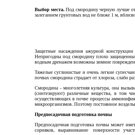
Выбор места.
Под смородину черную лучше отв
за­леганием грунтовых вод не ближе 1 м, вблиз
Защитные насаждения ажурной конструкции 
Непригодны под смородину плохо защищенные от
водным дренажем возможны зимние повреждения и
Тяжелые суглинистые и очень легкие супесчан
почвах смородина страдает от хлороза, слабо ра
Смородина - многолетняя культура, она вызыв
(синтезируют) различные вещества, в том чи
осуществляющих в почве процессы аммонифика
микроорганизмов. Поэтому постоянное возделы
Предпосадочная подготовка почвы
Предпосадочная подготовка почвы может имет
сорняков, выравнивание поверхности участк