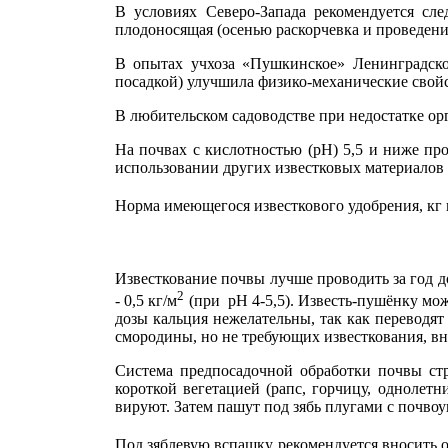
В условиях Северо-Запада рекомендуется сле
плодоносящая (осенью раскорчевка и проведени
В опытах учхоза «Пушкинское» Ленинградской
посадкой) улучшила физико-механические свойст
В любительском садоводстве при недостатке орг
На почвах с кислотностью (рН) 5,5 и ниже про
использовании других известковых материалов 
Норма имеющегося известкового удобрения, кг 
СаСОз в удо
Известкование почвы лучше проводить за год до
2
- 0,5 кг/м
(при рН 4-5,5). Известь-пушёнку мож
дозы кальция нежелательны, так как переводят
смородины, но не требующих известкования, вн
Система предпосадочной обработки почвы стр
короткой вегетацией (рапс, горчицу, однолет
вируют. Затем пашут под зябь плугами с почвоу
Под зяблевую вспашку рекомендуется вносить ор