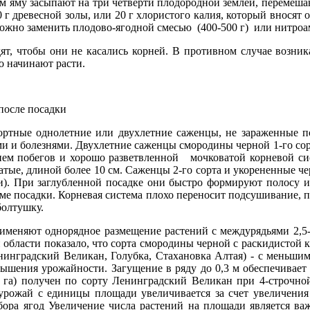
 яму засыпают на три четверти плодородной зем­лей, перемешан
0 г древесной золы, или 20 г хлористого ка­лия, который вносят
можно заменить плодово-ягодной смесью (400-500 г) или нитроа
т, что­бы они не касались корней. В противном случае возни­
о начинают расти.
после посадки
ортные однолетние или двухлетние саженцы, не зараженные по
и и болез­нями. Двухлетние саженцы смородины черной 1-го сор
ием по­бегов и хорошо разветвленной мочковатой корневой сис
тые, длиной более 10 см. Саженцы 2-го сорта и укорененные чер
. При заглубленной посадке они быстро формируют по­лосу и 
ме посадки. Корневая система плохо пе­реносит подсушивание, п
болтушку.
именяют однорядное размещение растений с междурядьями 2,5-3
бласти показало, что сор­та смородины черной с раскидистой кр
инградский Вели­кан, Голубка, Стахановка Алтая) - с меньшим
вышения уро­жайности. Загущение в ряду до 0,3 м обеспечивает
га) полу­чен по сорту Ленинградский Великан при 4-строчной 
 урожай с единицы площади увеличивается за счет увеличения
сбора ягод Увеличение числа растений на площади является ва