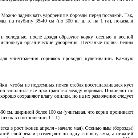
. Можно заделывать удобрения в борозды перед посадкой. Так,
на глубину 35-40 см (по 300 кг д. в. на 1 га), показали
 и холодные, после дождя образуют корку, осенью и весной
 ис­пользуя органические удобрения. Песчаные почвы бедны
 для уничтожения сорняков проводят культивации. Каждую
йки, чтобы из подземных почек стебля восстанавливался куст
она заполнила все пространство между корнями. Поли­вают по
хорошо сохраняют влагу опилки, но на их разло­жение следует
-60 см, шириной более 100 см (учитывая, что корни проникают
 песок в соотношении 1:1:1).
тся в рост (конец апреля - начало мая). Осенью ямы (борозды)
ерхний слой земли размещают по одну сторону ямы, а нижний