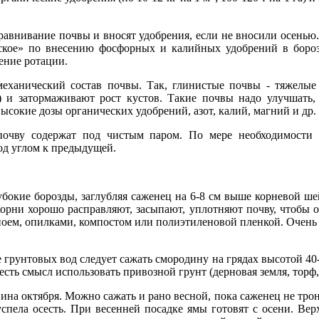
равни­вание почвы и вносят удобрения, если не вносили осенью
ое» по внесению фосфорных и калийных удобрений в борозды 
ние ро­тации.
ехани­ческий состав почвы. Так, глинистые почвы - тяжелые
 и затор­маживают рост кустов. Такие почвы надо улучшать,
ысокие дозы органических удобрений, азот, калий, магний и др.
почву со­держат под чистым паром. По мере необходимости
од углом к предыдущей.
бокие бо­розды, заглубляя саженец на 6-8 см выше корневой ше
Корни хорошо расправляют, засыпают, уплотняют почву, чтобы 
гноем, опилками, компостом или полиэтиленовой пленкой. Очень 
грун­товых вод следует сажать смородину на грядах высотой 40
есть смысл использовать привозной грунт (дерновая земля, торф,
ина октября. Можно сажать и рано весной, пока саженец не троне
 успела осесть. При весенней посадке ямы готовят с осени. В