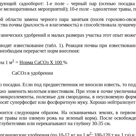
дующий садооборот: 1-е поле - черный пар (осенью посадка с
е мелио­ративных мероприятий); 10-е поле - однолетние травы, 
 обла­сти замена черного пара занятым (посев горохово-овся
ва почвы (рыхлость и влагоемкость) и способствовала луч­шему
ани­ческих удобрений и малых размерах участка этот опыт може
водят известкование (табл. 1). Реакция почвы при известкова
не­обходим перерасчет норм внесения:
2
на 1 м
=
Норма СаСОз Х 100
%
брении
 по­садки. Если под предшественник не вносили известь, то под 
но заменить молотым известняком. При этом в почве увеличивае
 микроэлементы, полезные для смородины, в неусвояемую форму
осят суперфосфат или фосфоритную му­ку. Хорошо нейтрализует 
оится сле­дующим образом. На осваиваемых землях, в первом 
ние травы или озимую рожь на зеленый корм). После освобожд
глубите­лями или перекапывают на глубину 30-35 см.
2
га­нические удобрения (по 10-12 кг на 1 м
; 100-120 т на 1 га)