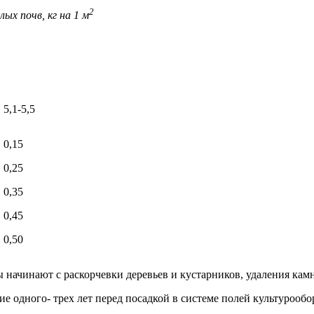
2
ых почв, кг на 1 м
5,1-5,5
0,15
0,25
0,35
0,45
0,50
 начинают с раскорчевки деревьев и кустарни­ков, удаления кам
е од­ного- трех лет перед посадкой в системе полей культурообо