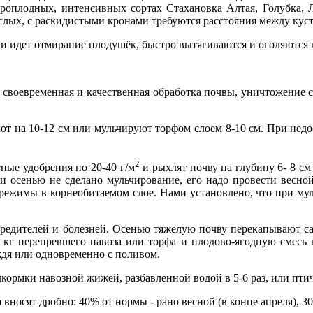
оро­плодных, интенсивных сортах Стахановка Алтая, Голуб­ка,
лых, с раскидистыми кронами требуются расстояния между куста
и идет отмирание плодушёк, быстро вытягиваются и оголяются в
вое­временная и качественная обработка почвы, уничтожение с
ют на 10-12 см или мульчируют торфом слоем 8-10 см. При недо
2
тные удобрения по 20-40 г/м
и рыхлят почву на глубину 6- 8 см
ли осенью не сделано мульчирование, его надо провес­ти весно
режимы в корнеобитаемом слое. Нами установ­лено, что при му
редите­лей и болезней. Осенью тяжелую почву перекапывают са
 кг перепревшего навоза или торфа и плодово-ягодную смесь п
ждя или одновременно с поливом.
орм­ки навозной жижей, разбавленной водой в 5-6 раз, или пти
но­сят дробно: 40% от нормы - рано весной (в конце апре­ля), 3