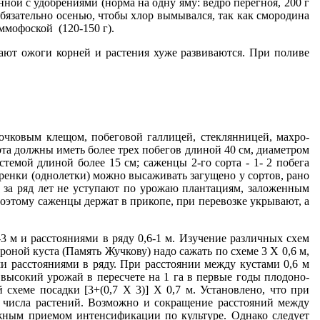
ной с удобрениями (норма на одну яму: ведро перегноя, 200 г
 обязательно осенью, чтобы хлор вы­мывался, так как смородина
ммофоской (120-150 г).
кают ожоги корней и растения хуже развиваются. При поливе
ч­ковым клещом, побеговой галлицей, стеклянницей, махро­
та должны иметь более трех побегов длиной 40 см, диамет­ром
темой длиной более 15 см; саженцы 2-го сорта - 1- 2 побега
енки (од­нолетки) можно высажи­вать загущено у сортов, рано
за ряд лет не усту­пают по урожаю плантаци­ям, заложенным
о­этому саженцы держат в прикопе, при перевозке укрывают, а
 м и расстояниями в ря­ду 0,6-1 м. Изучение различных схем
оной куста (Па­мять Жучкову) надо сажать по схеме 3 X 0,6 м,
и расстоя­ниями в ряду. При расстоянии между кустами 0,6 м
 высо­кий урожай в пересчете на 1 га в первые годы плодоно­
схе­ме посадки [3+(0,7 X 3)] Х 0,7 м. Установлено, что при
 чис­ла растений. Возможно и сокращение расстояний между
ж­ным приемом интенсификации по культуре. Однако сле­дует