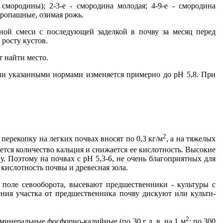
мо­родины); 2-3-е - смородина молодая; 4-9-е - смородина
пропашные, озимая рожь.
ной смеси с последующей заделкой в почву за месяц пе­ред
 росту кустов.
т найти место.
­нии указанными нормами изменяется примерно до рН 5,8. При
2
перекопку на легких почвах вносят по 0,3 кг/м
, а на тяжелых
тся количество кальция и снижается ее кис­лотность. Высокие
. Поэтому на почвах с рН 5,3-6, не очень благоприятных для
кислотность почвы и древесная зола.
по­ле севооборота, высевают предшественники - культуры с
ения участка от предшественника почву дискуют или культи­
2
 и минеральные фосфорно-калийные (по 30 г д. в. на 1 м
; по 300