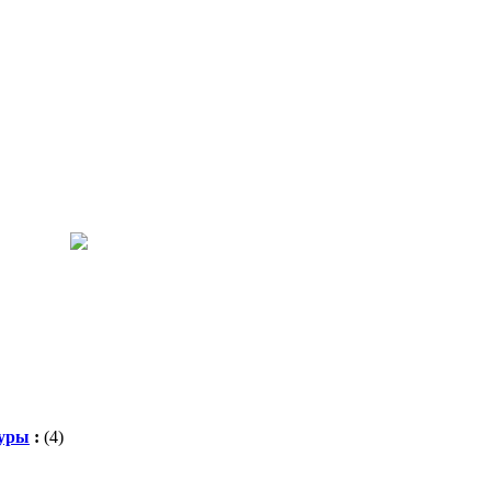
туры
:
(4)