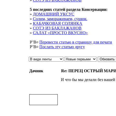
»
СОТЭ ИЗ БАКЛАЖАНОВ
5 последних статей раздела
Консервации
:
»
ДОМАШНИЙ УКСУС
»
Солим, замораживаем, сушим.
»
КАБАЧКОВАЯ СОЛЯНКА
»
СОТЭ ИЗ БАКЛАЖАНОВ
»
САЛАТ «ПРОСТО ВКУСНО»
Р’В¤
Перевести статью в страницу для печати
Р’В¤
Послать эту cтатью другу
Дачник
Re: ПЕРЕЦ ОСТРЫЙ МА
И что бы мы делали без вашей