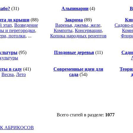
лабо?
(31)
Альпинарии
(4)
В
нта до крыши
(88)
Закрома
(89)
Кни
 этап
,
Возведение
Варенья, джемы, желе
,
Садово-о
ы и перегородки
,
Компоты
,
Консервации
,
Комн
ери, потолки
, ...
Копика народных рецептов
Флори
ультуры
(95)
Плодовые деревья
(11)
Садо
культуры
оты в саду
(41)
Современные идеи для
Теори
,
Весна
,
Лето
сада
(54)
Всего статей в разделе:
1077
К АБРИКОСОВ