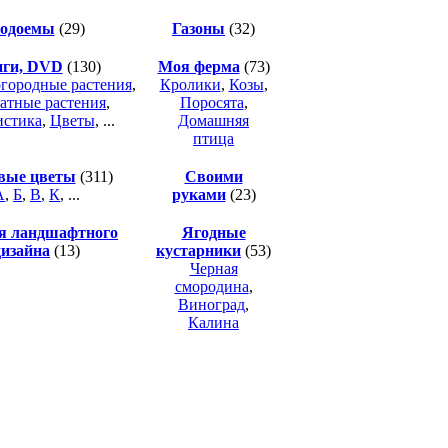
одоемы
(29)
Газоны
(32)
ги, DVD
(130)
Моя ферма
(73)
городные растения
,
Кролики
,
Козы
,
атные растения
,
Поросята
,
стика
,
Цветы
, ...
Домашняя
птица
вые цветы
(311)
Своими
А
,
Б
,
В
,
К
, ...
руками
(23)
я ландшафтного
Ягодные
дизайна
(13)
кустарники
(53)
Черная
смородина
,
Виноград
,
Калина